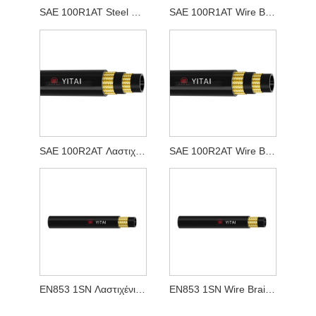
SAE 100R1AT Steel Wire Woven Rubber εύκαμπτο σωλήνα
SAE 100R1AT Wire Braid Υδραυλικός ελαστικός σωλήνας
SAE 100R2AT Λαστιχένιο υφαντό σύρμα από χάλυβα
SAE 100R2AT Wire Braid Υδραυλικός ελαστικός σωλήνας
EN853 1SN Λαστιχένιο υφαντό σύρμα από χάλυβα
EN853 1SN Wire Braid Υδραυλικός ελαστικός σωλήνας