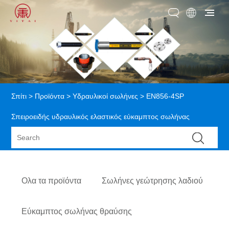
Σπίτι
>
Προϊόντα
>
Υδραυλικοί σωλήνες
> EN856-4SP
Σπειροειδής υδραυλικός ελαστικός εύκαμπτος σωλήνας
Ολα τα προϊόντα
Σωλήνες γεώτρησης λαδιού
Εύκαμπτος σωλήνας θραύσης