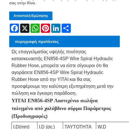
σας στην Κίνα.
Αποστολή Ερώτησης
Facebook
X
WhatsApp
Pinterest
LinkedIn
Share
περιγραφή προϊόντος
Ως επαγγελματίας υψηλής ποιότητας
κατασκευαστής EN856-4SP Wire Spiral Hydraulic
Rubber Hose, μπορείτε να είστε σίγουροι ότι θα
αγοράσετε EN856-4SP Wire Spiral Hydraulic
Rubber Hose από την YITAI και θα σας
προσφέρουμε την καλύτερη εξυπηρέτηση μετά την
πώληση και έγκαιρη παράδοση.
YITAI EN856-4SP Λαστιχένιο σωλήνα
τυλιγμένο από χαλύβδινο σύρμα Παράμετρος
(Προδιαγραφές)
I.D(mm)
I.D (σε.)
ΤΑΥΤΟΤΗΤΑ
W.D