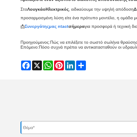
Στο
ΛουγκάοΗλεκτρικός
, ειδικεύουμε την υψηλή απόδοση
Δ
προσαρμοσμένη λύση είτε ένα πρότυπο μοντέλο, η ομάδα μα
📩
Συνεργάτης
μας ntact
σήμερα
για προσφορά ή τεχνική δι
Προηγούμενος:
Πώς να επιλέξετε το σωστό σωλήνα θραύσης 
Επόμενο:
Πόσο συχνά πρέπει να αντικατασταθούν οι υδραυλ
Facebook
X
WhatsApp
Pinterest
LinkedIn
Share