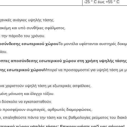
-25 ° C έως +55 ° C
χανικές ανάγκες υψηλής τάσης.
 ακόμη και υπό συνθήκες σφάλματος.
ε την πάροδο του χρόνου.
οσύνδεσης εσωτερικού χώρου
Τα μοντέλα υφίστανται αυστηρές δοκι
ίου.
ιακόπτες αποσύνδεσης εσωτερικού χώρου στη χρήση υψηλής τάσης
σης εσωτερικού χώρου
Μπορεί να προσαρμοστεί για υψηλή τάση με μι
α χειριστούν υψηλή τάση με εξωτερικές ασφάλειες.
υμένη μόνωση και έλεγχο τόξου.
αι δύσκολο να εγκατασταθούν.
ao προσφέρουν συμπαγείς, αρθρωτές διαμορφώσεις.
ο, επαληθεύστε πάντα την τάση και τις βαθμολογίες ρεύματος του διακ
τερικού χώρου υψηλής τάσης; Επικοινωνήστε μαζί μας σήμερα!