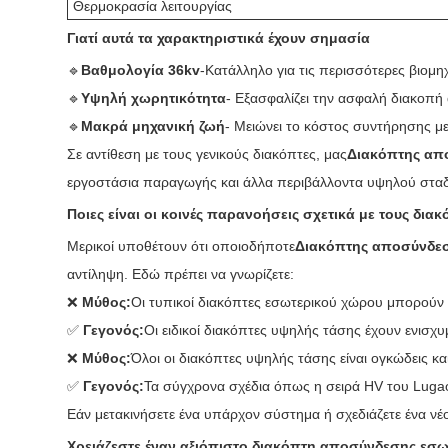
Θερμοκρασία λειτουργίας
Γιατί αυτά τα χαρακτηριστικά έχουν σημασία
🔹
Βαθμολογία 36kv
-Κατάλληλο για τις περισσότερες βιομη
🔹
Υψηλή χωρητικότητα
- Εξασφαλίζει την ασφαλή διακοπή
🔹
Μακρά μηχανική ζωή
- Μειώνει το κόστος συντήρησης μ
Σε αντίθεση με τους γενικούς διακόπτες, μας
Διακόπτης απ
εργοστάσια παραγωγής και άλλα περιβάλλοντα υψηλού σταδ
Ποιες είναι οι κοινές παρανοήσεις σχετικά με τους δ
Μερικοί υποθέτουν ότι οποιοδήποτε
Διακόπτης αποσύνδε
αντίληψη. Εδώ πρέπει να γνωρίζετε:
❌
Μύθος:
Οι τυπικοί διακόπτες εσωτερικού χώρου μπορούν ν
✅
Γεγονός:
Οι ειδικοί διακόπτες υψηλής τάσης έχουν ενισχ
❌
Μύθος:
Όλοι οι διακόπτες υψηλής τάσης είναι ογκώδεις κ
✅
Γεγονός:
Τα σύγχρονα σχέδια όπως η σειρά HV του Lug
Εάν μετακινήσετε ένα υπάρχον σύστημα ή σχεδιάζετε ένα νέ
Χρειάζεστε έναν αξιόπιστο διακόπτη αποσύνδεσης εσω