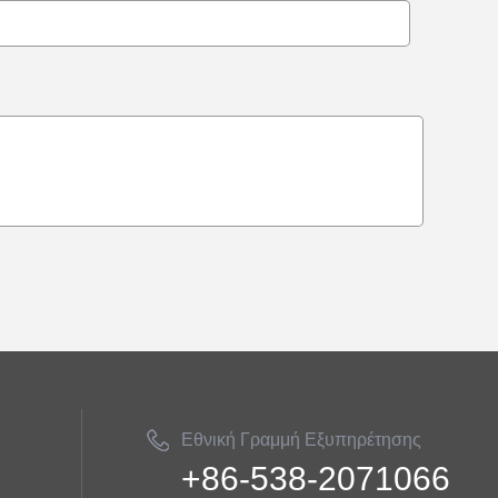
Εθνική Γραμμή Εξυπηρέτησης
+86-538-2071066
Πελατών