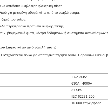
ια να αντέξουν υψηλότερη ηλεκτρική πίεση.
λκού για μειωμένη φθορά κάτω από το υψηλό ρεύμα.
 ζημιά του τόξου.
 άλλα περιφερειακά πρότυπα υψηλής τάσης.
 (π.χ. βιομηχανικά φυτά, κέντρα δεδομένων ή συστήματα ανανεώσιμων π
 του Lugao κάτω από υψηλή τάση;
o HV
σχεδιάζεται ειδικά για απαιτητικά περιβάλλοντα. Παρακάτω είναι οι 
Έως 36kv
630Α - 4000Α
31.5ka
IEC 62271-200
10.000 επιχειρήσεις